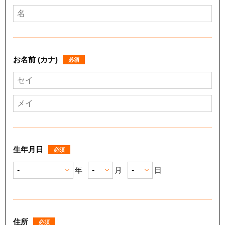
お名前 (カナ)
必須
生年月日
必須
年
月
日
住所
必須