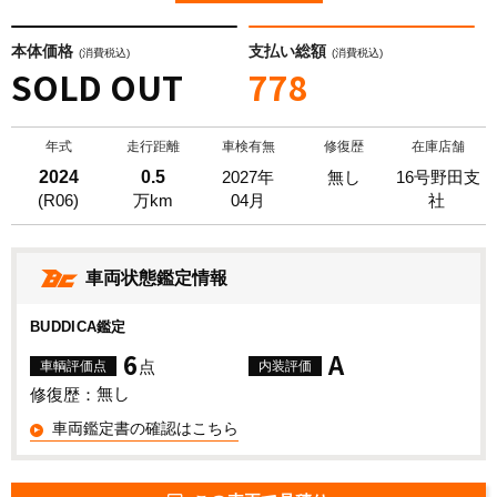
本体価格
支払い総額
(消費税込)
(消費税込)
SOLD OUT
778
年式
走行距離
車検有無
修復歴
在庫店舗
2024
0.5
2027年
無し
16号野田支
(R06)
万km
04月
社
車両状態鑑定情報
BUDDICA鑑定
6
A
点
車輌評価点
内装評価
無し
修復歴：
車両鑑定書の確認はこちら