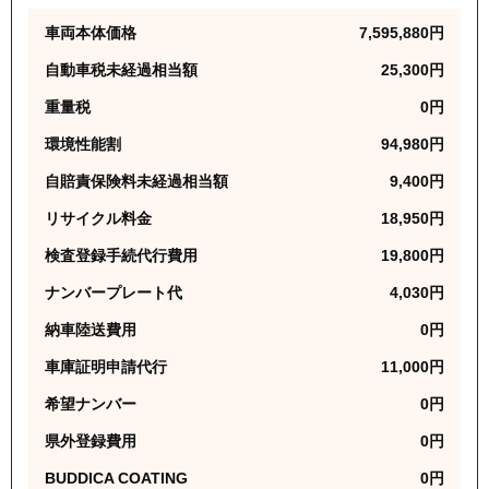
車両本体価格
7,595,880
円
自動車税未経過相当額
25,300
円
重量税
0
円
環境性能割
94,980
円
自賠責保険料未経過相当額
9,400
円
リサイクル料金
18,950
円
検査登録手続代行費用
19,800
円
ナンバープレート代
4,030
円
納車陸送費用
0
円
車庫証明申請代行
11,000
円
希望ナンバー
0
円
県外登録費用
0
円
BUDDICA COATING
0
円