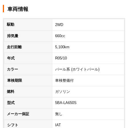
車両情報
駆動
2WD
排気量
660cc
走行距離
5,100km
年式
R05/10
カラー
パール系 (ホワイトパール)
車検期限
車検整備付
燃料
ガソリン
型式
5BA-LA650S
メーカー保証
無し
シフト
IAT