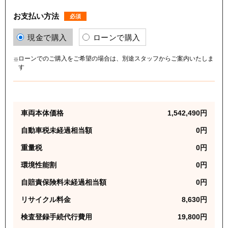
お支払い方法
必須
現金で購入
ローンで購入
ローンでのご購入をご希望の場合は、別途スタッフからご案内いたしま
す
車両本体価格
1,542,490
円
自動車税未経過相当額
0
円
重量税
0
円
環境性能割
0
円
自賠責保険料未経過相当額
0
円
リサイクル料金
8,630
円
検査登録手続代行費用
19,800
円