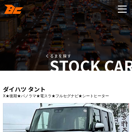
くるまを探す
STOCK CA
ダイハツ タント
X★後期★パノラマ★電スラ★フルセグナビ★シートヒーター