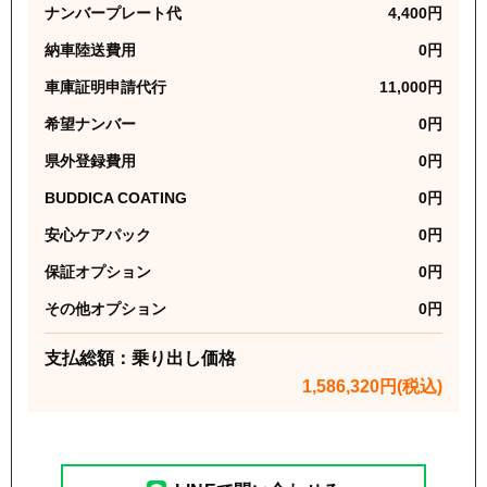
ナンバープレート代
4,400
円
納車陸送費用
0
円
車庫証明申請代行
11,000
円
希望ナンバー
0
円
県外登録費用
0
円
BUDDICA COATING
0
円
安心ケアパック
0
円
保証オプション
0
円
その他オプション
0
円
支払総額：乗り出し価格
1,586,320
円(税込)