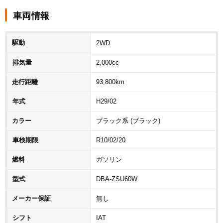
車両情報
駆動
2WD
排気量
2,000cc
走行距離
93,800km
年式
H29/02
カラー
ブラック系 (ブラック)
車検期限
R10/02/20
燃料
ガソリン
型式
DBA-ZSU60W
メーカー保証
無し
シフト
IAT