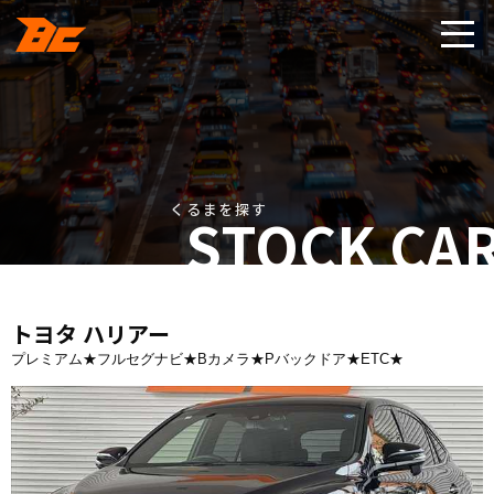
くるまを探す
STOCK CA
トヨタ ハリアー
プレミアム★フルセグナビ★Bカメラ★Pバックドア★ETC★