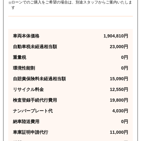
ローンでのご購入をご希望の場合は、別途スタッフからご案内いたしま
す
車両本体価格
1,904,810
円
自動車税未経過相当額
23,000
円
重量税
0
円
環境性能割
0
円
自賠責保険料未経過相当額
15,090
円
リサイクル料金
12,550
円
検査登録手続代行費用
19,800
円
ナンバープレート代
4,030
円
納車陸送費用
0
円
車庫証明申請代行
11,000
円