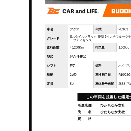
車名
アクア
年式
R03/03
Sスタイルブラック 後期 9インチフルセグナ
グレード
ーフティセンス
走行距離
46,200Km
排気量
1,500cc
型式
6AA-NHP10
シフト
FAT
燃料
ハイブリ
駆動
2WD
車検満了日
R10/03/2
定員
5人
車体番号末尾
2838
(下4
この車両を担当した鑑定
所属店舗
ひたちなか支社
氏 名
ひたちなか支社
資 格