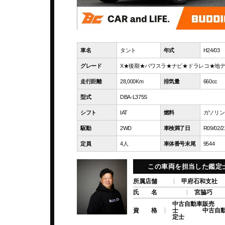
車名
タント
年式
H24/03
グレード
X★後期★パワスラ★ナビ★ドラレコ★地
走行距離
28,000Km
排気量
660cc
型式
DBA-L375S
シフト
IAT
燃料
ガソリン
駆動
2WD
車検満了日
R09/02/2
定員
4人
車体番号末尾
9544
この車両を担当した鑑定
所属店舗
甲府石和支社
氏 名
宮脇巧
中古自動車販売
資 格
士 中古自動
定士