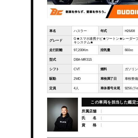
車名
ハスラー
年式
H26/08
G★スマホ連携ナビ★ツートン★レーダー
グレード
キシステム★
走行距離
97,200Km
排気量
660cc
型式
DBA-MR31S
シフト
CVT
燃料
ガソリン
駆動
2WD
車検満了日
車検整備
定員
4人
車体番号末尾
9256
(下4
この車両を担当した鑑定
所属店舗
氏 名
資 格